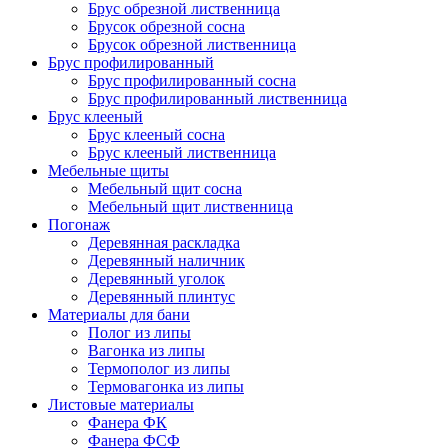
Брус обрезной лиственница
Брусок обрезной сосна
Брусок обрезной лиственница
Брус профилированный
Брус профилированный сосна
Брус профилированный лиственница
Брус клееный
Брус клееный сосна
Брус клееный лиственница
Мебельные щиты
Мебельный щит сосна
Мебельный щит лиственница
Погонаж
Деревянная раскладка
Деревянный наличник
Деревянный уголок
Деревянный плинтус
Материалы для бани
Полог из липы
Вагонка из липы
Термополог из липы
Термовагонка из липы
Листовые материалы
Фанера ФК
Фанера ФСФ