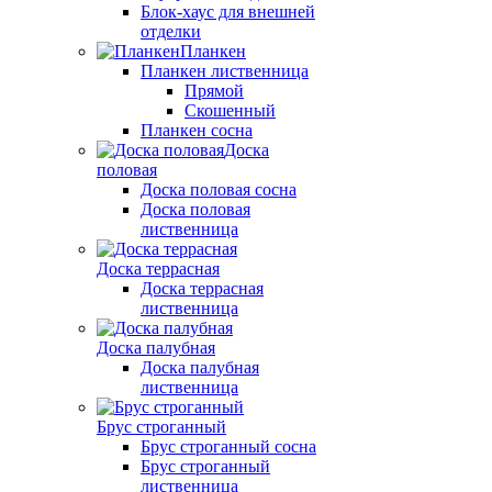
Блок-хаус для внешней
отделки
Планкен
Планкен лиственница
Прямой
Скошенный
Планкен сосна
Доска
половая
Доска половая сосна
Доска половая
лиственница
Доска террасная
Доска террасная
лиственница
Доска палубная
Доска палубная
лиственница
Брус строганный
Брус строганный сосна
Брус строганный
лиственница