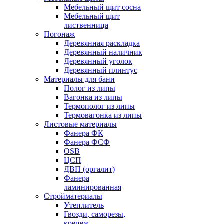
Мебельный щит сосна
Мебельный щит
лиственница
Погонаж
Деревянная раскладка
Деревянный наличник
Деревянный уголок
Деревянный плинтус
Материалы для бани
Полог из липы
Вагонка из липы
Термополог из липы
Термовагонка из липы
Листовые материалы
Фанера ФК
Фанера ФСФ
OSB
ЦСП
ДВП (оргалит)
Фанера
ламинированная
Стройматериалы
Утеплитель
Гвозди, саморезы,
крепеж