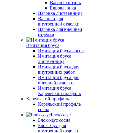
Вагонка штиль
Евровагонка
Вагонка лиственница
Вагонка для
внутренней отделки
Вагонка для внешней
отделки
Имитация бруса
Имитация бруса сосна
Имитация бруса
лиственница
Имитация бруса для
внутренних работ
Имитация бруса для
внешней отделки
Имитация бруса
Карельский профиль
Карельский профиль
Карельский профиль
сосна
Блок-хаус
Блок-хаус сосна
Блок-хаус для
внутренней отделки