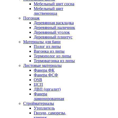
Мебельный щит сосна
Мебельный щит
лиственница
Погонаж
Деревянная раскладка
Деревянный наличник
Деревянный уголок
Деревянный плинтус
Материалы для бани
Полог из липы
Вагонка из липы
Термополог из липы
Термовагонка из липы
Листовые материалы
Фанера ФК
Фанера ФСФ
OSB
ЦСП
ДВП (оргалит)
Фанера
ламинированная
Стройматериалы
Утеплитель
Гвозди, саморезы,
крепеж