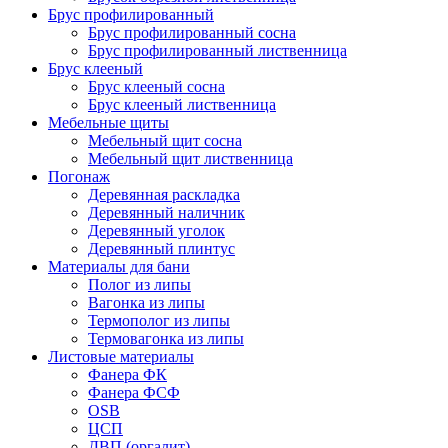
Брус профилированный
Брус профилированный сосна
Брус профилированный лиственница
Брус клееный
Брус клееный сосна
Брус клееный лиственница
Мебельные щиты
Мебельный щит сосна
Мебельный щит лиственница
Погонаж
Деревянная раскладка
Деревянный наличник
Деревянный уголок
Деревянный плинтус
Материалы для бани
Полог из липы
Вагонка из липы
Термополог из липы
Термовагонка из липы
Листовые материалы
Фанера ФК
Фанера ФСФ
OSB
ЦСП
ДВП (оргалит)