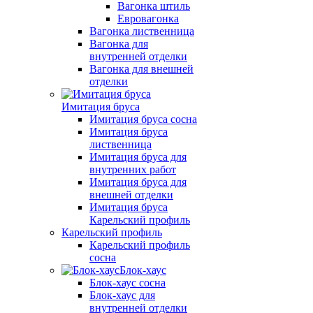
Вагонка штиль
Евровагонка
Вагонка лиственница
Вагонка для
внутренней отделки
Вагонка для внешней
отделки
Имитация бруса
Имитация бруса сосна
Имитация бруса
лиственница
Имитация бруса для
внутренних работ
Имитация бруса для
внешней отделки
Имитация бруса
Карельский профиль
Карельский профиль
Карельский профиль
сосна
Блок-хаус
Блок-хаус сосна
Блок-хаус для
внутренней отделки