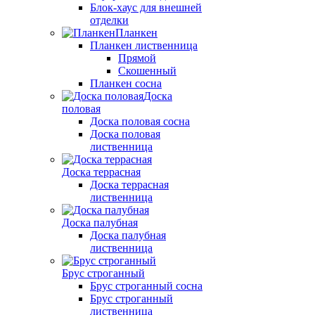
Блок-хаус для внешней
отделки
Планкен
Планкен лиственница
Прямой
Скошенный
Планкен сосна
Доска
половая
Доска половая сосна
Доска половая
лиственница
Доска террасная
Доска террасная
лиственница
Доска палубная
Доска палубная
лиственница
Брус строганный
Брус строганный сосна
Брус строганный
лиственница