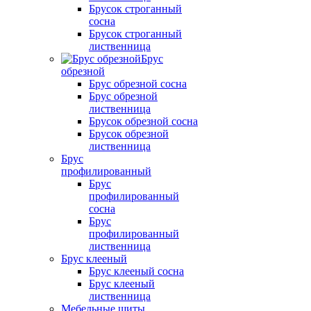
Брусок строганный
сосна
Брусок строганный
лиственница
Брус
обрезной
Брус обрезной сосна
Брус обрезной
лиственница
Брусок обрезной сосна
Брусок обрезной
лиственница
Брус
профилированный
Брус
профилированный
сосна
Брус
профилированный
лиственница
Брус клееный
Брус клееный сосна
Брус клееный
лиственница
Мебельные щиты