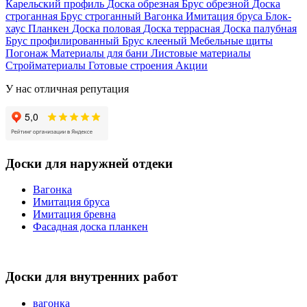
Карельский профиль
Доска обрезная
Брус обрезной
Доска
строганная
Брус строганный
Вагонка
Имитация бруса
Блок-
хаус
Планкен
Доска половая
Доска террасная
Доска палубная
Брус профилированный
Брус клееный
Мебельные щиты
Погонаж
Материалы для бани
Листовые материалы
Стройматериалы
Готовые строения
Акции
У нас отличная репутация
Доски для наружней отдеки
Вагонка
Имитация бруса
Имитация бревна
Фасадная доска планкен
Доски для внутренних работ
вагонка