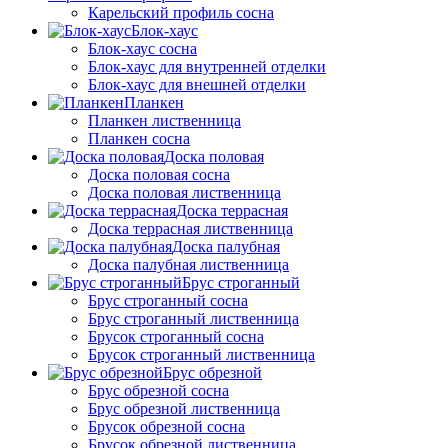
Карельский профиль сосна
Блок-хаус
Блок-хаус сосна
Блок-хаус для внутренней отделки
Блок-хаус для внешней отделки
Планкен
Планкен лиственница
Планкен сосна
Доска половая
Доска половая сосна
Доска половая лиственница
Доска террасная
Доска террасная лиственница
Доска палубная
Доска палубная лиственница
Брус строганный
Брус строганный сосна
Брус строганный лиственница
Брусок строганный сосна
Брусок строганный лиственница
Брус обрезной
Брус обрезной сосна
Брус обрезной лиственница
Брусок обрезной сосна
Брусок обрезной лиственница