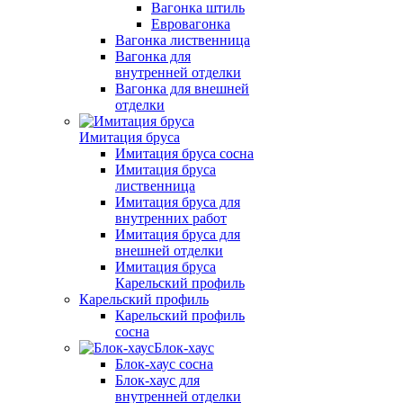
Вагонка штиль
Евровагонка
Вагонка лиственница
Вагонка для
внутренней отделки
Вагонка для внешней
отделки
Имитация бруса
Имитация бруса сосна
Имитация бруса
лиственница
Имитация бруса для
внутренних работ
Имитация бруса для
внешней отделки
Имитация бруса
Карельский профиль
Карельский профиль
Карельский профиль
сосна
Блок-хаус
Блок-хаус сосна
Блок-хаус для
внутренней отделки