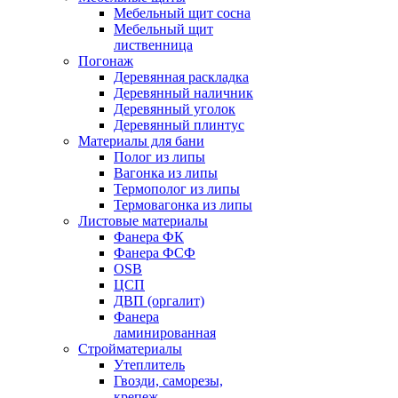
Мебельный щит сосна
Мебельный щит
лиственница
Погонаж
Деревянная раскладка
Деревянный наличник
Деревянный уголок
Деревянный плинтус
Материалы для бани
Полог из липы
Вагонка из липы
Термополог из липы
Термовагонка из липы
Листовые материалы
Фанера ФК
Фанера ФСФ
OSB
ЦСП
ДВП (оргалит)
Фанера
ламинированная
Стройматериалы
Утеплитель
Гвозди, саморезы,
крепеж