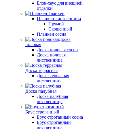
Блок-хаус для внешней
отделки
Планкен
Планкен лиственница
Прямой
Скошенный
Планкен сосна
Доска
половая
Доска половая сосна
Доска половая
лиственница
Доска террасная
Доска террасная
лиственница
Доска палубная
Доска палубная
лиственница
Брус строганный
Брус строганный сосна
Брус строганный
лиственница