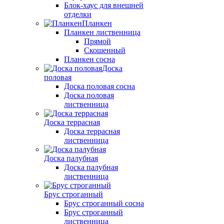
Блок-хаус для внешней
отделки
Планкен
Планкен лиственница
Прямой
Скошенный
Планкен сосна
Доска
половая
Доска половая сосна
Доска половая
лиственница
Доска террасная
Доска террасная
лиственница
Доска палубная
Доска палубная
лиственница
Брус строганный
Брус строганный сосна
Брус строганный
лиственница