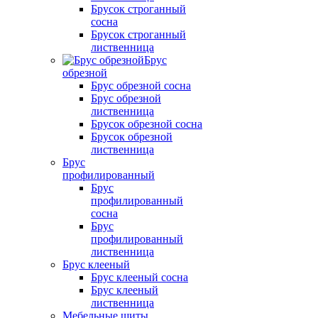
Брусок строганный
сосна
Брусок строганный
лиственница
Брус
обрезной
Брус обрезной сосна
Брус обрезной
лиственница
Брусок обрезной сосна
Брусок обрезной
лиственница
Брус
профилированный
Брус
профилированный
сосна
Брус
профилированный
лиственница
Брус клееный
Брус клееный сосна
Брус клееный
лиственница
Мебельные щиты