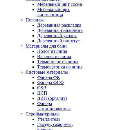
Мебельный щит сосна
Мебельный щит
лиственница
Погонаж
Деревянная раскладка
Деревянный наличник
Деревянный уголок
Деревянный плинтус
Материалы для бани
Полог из липы
Вагонка из липы
Термополог из липы
Термовагонка из липы
Листовые материалы
Фанера ФК
Фанера ФСФ
OSB
ЦСП
ДВП (оргалит)
Фанера
ламинированная
Стройматериалы
Утеплитель
Гвозди, саморезы,
крепеж