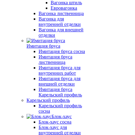
Вагонка штиль
Евровагонка
Вагонка лиственница
Вагонка для
внутренней отделки
Вагонка для внешней
отделки
Имитация бруса
Имитация бруса сосна
Имитация бруса
лиственница
Имитация бруса для
внутренних работ
Имитация бруса для
внешней отделки
Имитация бруса
Карельский профиль
Карельский профиль
Карельский профиль
сосна
Блок-хаус
Блок-хаус сосна
Блок-хаус для
внутренней отделки