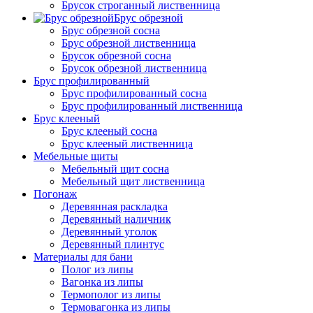
Брусок строганный лиственница
Брус обрезной
Брус обрезной сосна
Брус обрезной лиственница
Брусок обрезной сосна
Брусок обрезной лиственница
Брус профилированный
Брус профилированный сосна
Брус профилированный лиственница
Брус клееный
Брус клееный сосна
Брус клееный лиственница
Мебельные щиты
Мебельный щит сосна
Мебельный щит лиственница
Погонаж
Деревянная раскладка
Деревянный наличник
Деревянный уголок
Деревянный плинтус
Материалы для бани
Полог из липы
Вагонка из липы
Термополог из липы
Термовагонка из липы