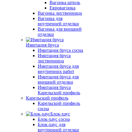
Вагонка штиль
Евровагонка
Вагонка лиственница
Вагонка для
внутренней отделки
Вагонка для внешней
отделки
Имитация бруса
Имитация бруса сосна
Имитация бруса
лиственница
Имитация бруса для
внутренних работ
Имитация бруса для
внешней отделки
Имитация бруса
Карельский профиль
Карельский профиль
Карельский профиль
сосна
Блок-хаус
Блок-хаус сосна
Блок-хаус для
внутренней отделки