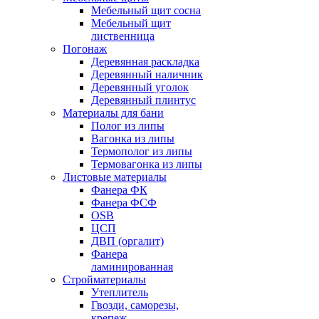
Мебельный щит сосна
Мебельный щит
лиственница
Погонаж
Деревянная раскладка
Деревянный наличник
Деревянный уголок
Деревянный плинтус
Материалы для бани
Полог из липы
Вагонка из липы
Термополог из липы
Термовагонка из липы
Листовые материалы
Фанера ФК
Фанера ФСФ
OSB
ЦСП
ДВП (оргалит)
Фанера
ламинированная
Стройматериалы
Утеплитель
Гвозди, саморезы,
крепеж