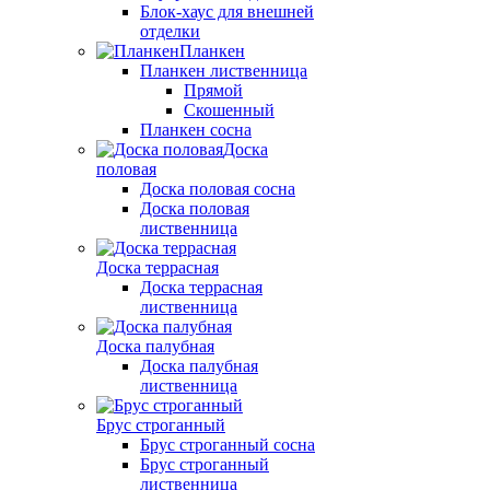
Блок-хаус для внешней
отделки
Планкен
Планкен лиственница
Прямой
Скошенный
Планкен сосна
Доска
половая
Доска половая сосна
Доска половая
лиственница
Доска террасная
Доска террасная
лиственница
Доска палубная
Доска палубная
лиственница
Брус строганный
Брус строганный сосна
Брус строганный
лиственница