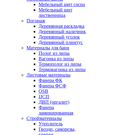
Мебельный щит сосна
Мебельный щит
лиственница
Погонаж
Деревянная раскладка
Деревянный наличник
Деревянный уголок
Деревянный плинтус
Материалы для бани
Полог из липы
Вагонка из липы
Термополог из липы
Термовагонка из липы
Листовые материалы
Фанера ФК
Фанера ФСФ
OSB
ЦСП
ДВП (оргалит)
Фанера
ламинированная
Стройматериалы
Утеплитель
Гвозди, саморезы,
крепеж