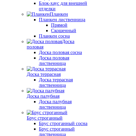
Блок-хаус для внешней
отделки
Планкен
Планкен лиственница
Прямой
Скошенный
Планкен сосна
Доска
половая
Доска половая сосна
Доска половая
лиственница
Доска террасная
Доска террасная
лиственница
Доска палубная
Доска палубная
лиственница
Брус строганный
Брус строганный сосна
Брус строганный
лиственница