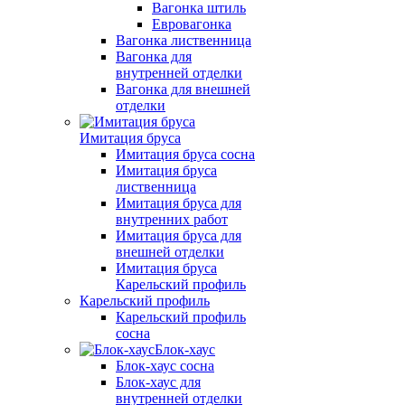
Вагонка штиль
Евровагонка
Вагонка лиственница
Вагонка для
внутренней отделки
Вагонка для внешней
отделки
Имитация бруса
Имитация бруса сосна
Имитация бруса
лиственница
Имитация бруса для
внутренних работ
Имитация бруса для
внешней отделки
Имитация бруса
Карельский профиль
Карельский профиль
Карельский профиль
сосна
Блок-хаус
Блок-хаус сосна
Блок-хаус для
внутренней отделки