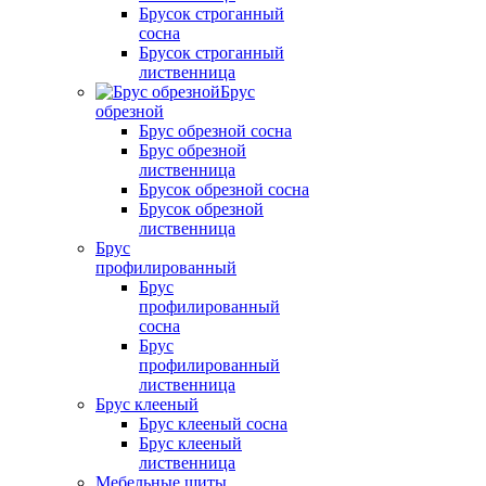
Брусок строганный
сосна
Брусок строганный
лиственница
Брус
обрезной
Брус обрезной сосна
Брус обрезной
лиственница
Брусок обрезной сосна
Брусок обрезной
лиственница
Брус
профилированный
Брус
профилированный
сосна
Брус
профилированный
лиственница
Брус клееный
Брус клееный сосна
Брус клееный
лиственница
Мебельные щиты