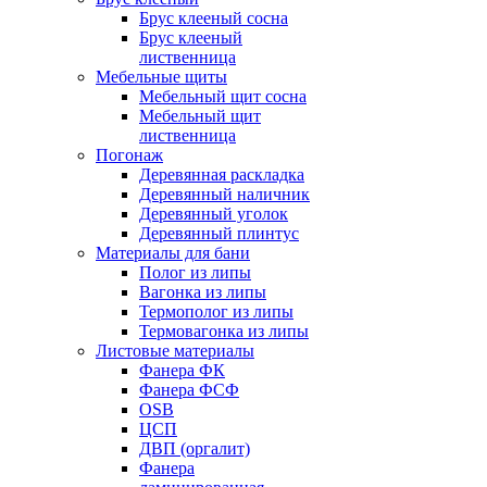
Брус клееный сосна
Брус клееный
лиственница
Мебельные щиты
Мебельный щит сосна
Мебельный щит
лиственница
Погонаж
Деревянная раскладка
Деревянный наличник
Деревянный уголок
Деревянный плинтус
Материалы для бани
Полог из липы
Вагонка из липы
Термополог из липы
Термовагонка из липы
Листовые материалы
Фанера ФК
Фанера ФСФ
OSB
ЦСП
ДВП (оргалит)
Фанера