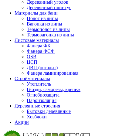
Деревянный уголок
Деревянный плинтус
Материалы для бани
Полог из липы
Вагонка из липы
Термополог из липы
Термовагонка из липы
Листовые материалы
Фанера ФК
Фанера ФСФ
OSB
ЦСП
ДВП (оргалит)
Фанера ламинированная
Стройматериалы
Утеплитель
Гвозди, саморезы, крепеж
Огнебиозащита
Пароизоляция
Деревянные строения
Бытовки деревянные
Хозблоки
Акции