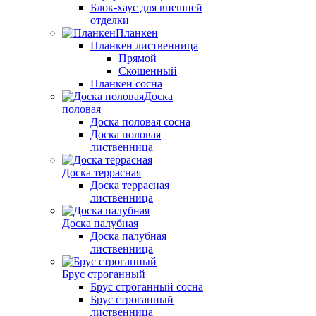
Блок-хаус для внешней
отделки
Планкен
Планкен лиственница
Прямой
Скошенный
Планкен сосна
Доска
половая
Доска половая сосна
Доска половая
лиственница
Доска террасная
Доска террасная
лиственница
Доска палубная
Доска палубная
лиственница
Брус строганный
Брус строганный сосна
Брус строганный
лиственница