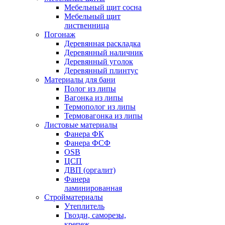
Мебельный щит сосна
Мебельный щит
лиственница
Погонаж
Деревянная раскладка
Деревянный наличник
Деревянный уголок
Деревянный плинтус
Материалы для бани
Полог из липы
Вагонка из липы
Термополог из липы
Термовагонка из липы
Листовые материалы
Фанера ФК
Фанера ФСФ
OSB
ЦСП
ДВП (оргалит)
Фанера
ламинированная
Стройматериалы
Утеплитель
Гвозди, саморезы,
крепеж