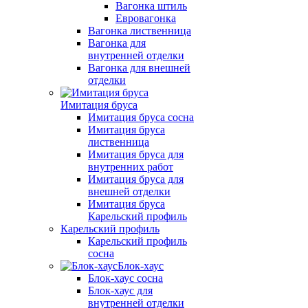
Вагонка штиль
Евровагонка
Вагонка лиственница
Вагонка для
внутренней отделки
Вагонка для внешней
отделки
Имитация бруса
Имитация бруса сосна
Имитация бруса
лиственница
Имитация бруса для
внутренних работ
Имитация бруса для
внешней отделки
Имитация бруса
Карельский профиль
Карельский профиль
Карельский профиль
сосна
Блок-хаус
Блок-хаус сосна
Блок-хаус для
внутренней отделки