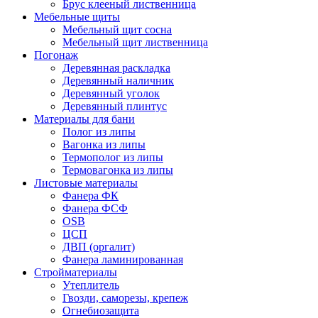
Брус клееный лиственница
Мебельные щиты
Мебельный щит сосна
Мебельный щит лиственница
Погонаж
Деревянная раскладка
Деревянный наличник
Деревянный уголок
Деревянный плинтус
Материалы для бани
Полог из липы
Вагонка из липы
Термополог из липы
Термовагонка из липы
Листовые материалы
Фанера ФК
Фанера ФСФ
OSB
ЦСП
ДВП (оргалит)
Фанера ламинированная
Стройматериалы
Утеплитель
Гвозди, саморезы, крепеж
Огнебиозащита