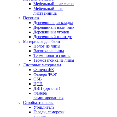
Мебельный щит сосна
Мебельный щит
лиственница
Погонаж
Деревянная раскладка
Деревянный наличник
Деревянный уголок
Деревянный плинтус
Материалы для бани
Полог из липы
Вагонка из липы
Термополог из липы
Термовагонка из липы
Листовые материалы
Фанера ФК
Фанера ФСФ
OSB
ЦСП
ДВП (оргалит)
Фанера
ламинированная
Стройматериалы
Утеплитель
Гвозди, саморезы,
крепеж