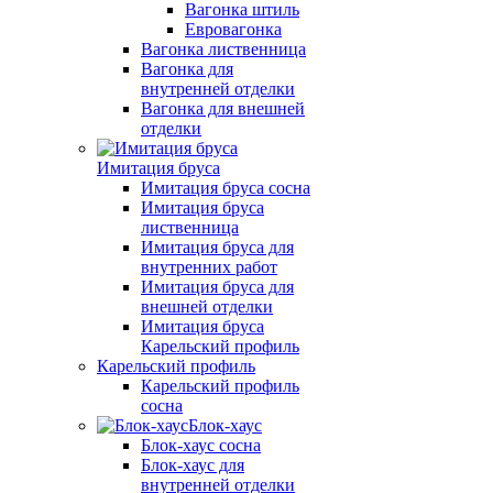
Вагонка штиль
Евровагонка
Вагонка лиственница
Вагонка для
внутренней отделки
Вагонка для внешней
отделки
Имитация бруса
Имитация бруса сосна
Имитация бруса
лиственница
Имитация бруса для
внутренних работ
Имитация бруса для
внешней отделки
Имитация бруса
Карельский профиль
Карельский профиль
Карельский профиль
сосна
Блок-хаус
Блок-хаус сосна
Блок-хаус для
внутренней отделки