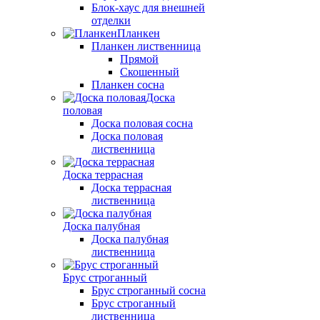
Блок-хаус для внешней
отделки
Планкен
Планкен лиственница
Прямой
Скошенный
Планкен сосна
Доска
половая
Доска половая сосна
Доска половая
лиственница
Доска террасная
Доска террасная
лиственница
Доска палубная
Доска палубная
лиственница
Брус строганный
Брус строганный сосна
Брус строганный
лиственница