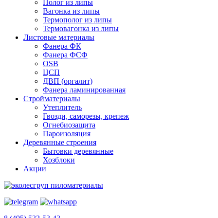
Полог из липы
Вагонка из липы
Термополог из липы
Термовагонка из липы
Листовые материалы
Фанера ФК
Фанера ФСФ
OSB
ЦСП
ДВП (оргалит)
Фанера ламинированная
Стройматериалы
Утеплитель
Гвозди, саморезы, крепеж
Огнебиозащита
Пароизоляция
Деревянные строения
Бытовки деревянные
Хозблоки
Акции