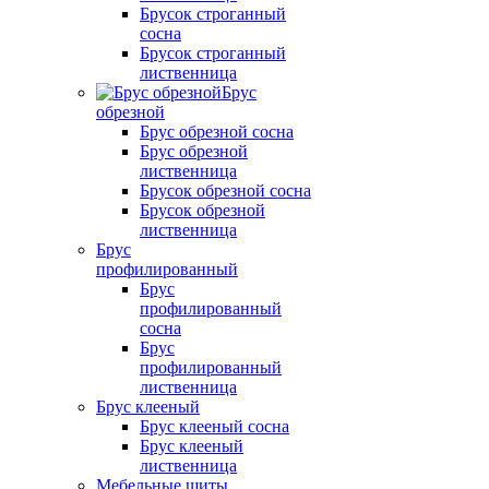
Брусок строганный
сосна
Брусок строганный
лиственница
Брус
обрезной
Брус обрезной сосна
Брус обрезной
лиственница
Брусок обрезной сосна
Брусок обрезной
лиственница
Брус
профилированный
Брус
профилированный
сосна
Брус
профилированный
лиственница
Брус клееный
Брус клееный сосна
Брус клееный
лиственница
Мебельные щиты