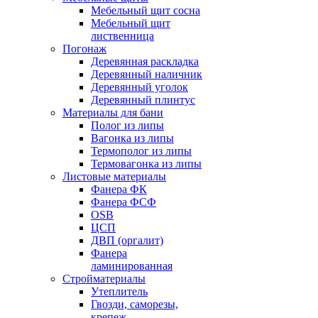
Мебельный щит сосна
Мебельный щит
лиственница
Погонаж
Деревянная раскладка
Деревянный наличник
Деревянный уголок
Деревянный плинтус
Материалы для бани
Полог из липы
Вагонка из липы
Термополог из липы
Термовагонка из липы
Листовые материалы
Фанера ФК
Фанера ФСФ
OSB
ЦСП
ДВП (оргалит)
Фанера
ламинированная
Стройматериалы
Утеплитель
Гвозди, саморезы,
крепеж