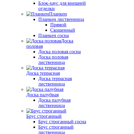
Блок-хаус для внешней
отделки
Планкен
Планкен лиственница
Прямой
Скошенный
Планкен сосна
Доска
половая
Доска половая сосна
Доска половая
лиственница
Доска террасная
Доска террасная
лиственница
Доска палубная
Доска палубная
лиственница
Брус строганный
Брус строганный сосна
Брус строганный
лиственница