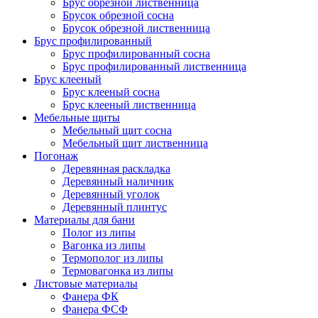
Брус обрезной лиственница
Брусок обрезной сосна
Брусок обрезной лиственница
Брус профилированный
Брус профилированный сосна
Брус профилированный лиственница
Брус клееный
Брус клееный сосна
Брус клееный лиственница
Мебельные щиты
Мебельный щит сосна
Мебельный щит лиственница
Погонаж
Деревянная раскладка
Деревянный наличник
Деревянный уголок
Деревянный плинтус
Материалы для бани
Полог из липы
Вагонка из липы
Термополог из липы
Термовагонка из липы
Листовые материалы
Фанера ФК
Фанера ФСФ