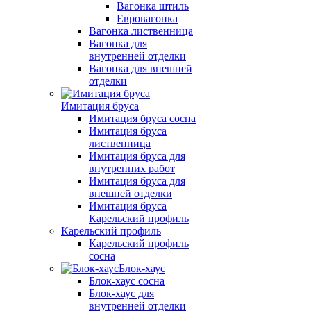
Вагонка штиль
Евровагонка
Вагонка лиственница
Вагонка для
внутренней отделки
Вагонка для внешней
отделки
Имитация бруса
Имитация бруса сосна
Имитация бруса
лиственница
Имитация бруса для
внутренних работ
Имитация бруса для
внешней отделки
Имитация бруса
Карельский профиль
Карельский профиль
Карельский профиль
сосна
Блок-хаус
Блок-хаус сосна
Блок-хаус для
внутренней отделки