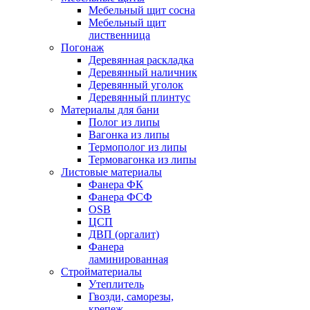
Мебельный щит сосна
Мебельный щит
лиственница
Погонаж
Деревянная раскладка
Деревянный наличник
Деревянный уголок
Деревянный плинтус
Материалы для бани
Полог из липы
Вагонка из липы
Термополог из липы
Термовагонка из липы
Листовые материалы
Фанера ФК
Фанера ФСФ
OSB
ЦСП
ДВП (оргалит)
Фанера
ламинированная
Стройматериалы
Утеплитель
Гвозди, саморезы,
крепеж