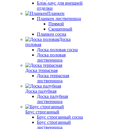
Блок-хаус для внешней
отделки
Планкен
Планкен лиственница
Прямой
Скошенный
Планкен сосна
Доска
половая
Доска половая сосна
Доска половая
лиственница
Доска террасная
Доска террасная
лиственница
Доска палубная
Доска палубная
лиственница
Брус строганный
Брус строганный сосна
Брус строганный
лиственница