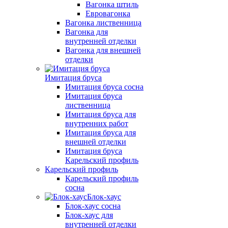
Вагонка штиль
Евровагонка
Вагонка лиственница
Вагонка для
внутренней отделки
Вагонка для внешней
отделки
Имитация бруса
Имитация бруса сосна
Имитация бруса
лиственница
Имитация бруса для
внутренних работ
Имитация бруса для
внешней отделки
Имитация бруса
Карельский профиль
Карельский профиль
Карельский профиль
сосна
Блок-хаус
Блок-хаус сосна
Блок-хаус для
внутренней отделки